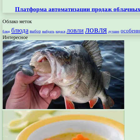
Платформа автоматизации продаж облачных 
Облако меток
ловля
ловли
блюда
особенн
выбор
блюд
выбрать
лучшие
карася
Интересное