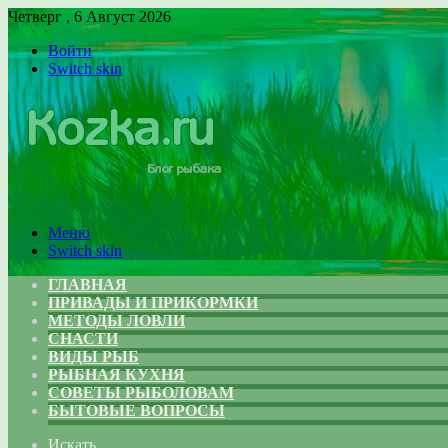
Четверг , 6 Август 2026
Войти
Switch skin
Меню
Switch skin
ГЛАВНАЯ
ПРИВАДЫ И ПРИКОРМКИ
МЕТОДЫ ЛОВЛИ
СНАСТИ
ВИДЫ РЫБ
РЫБНАЯ КУХНЯ
СОВЕТЫ РЫБОЛОВАМ
БЫТОВЫЕ ВОПРОСЫ
Искать