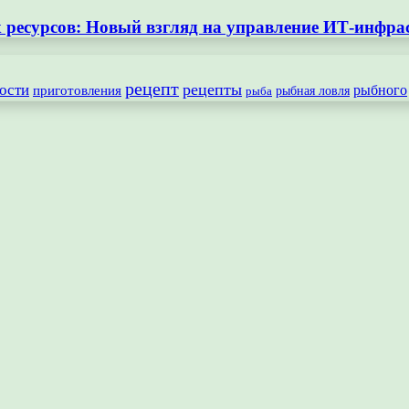
ресурсов: Новый взгляд на управление ИТ-инфра
рецепт
рецепты
ости
рыбного
приготовления
рыбная ловля
рыба