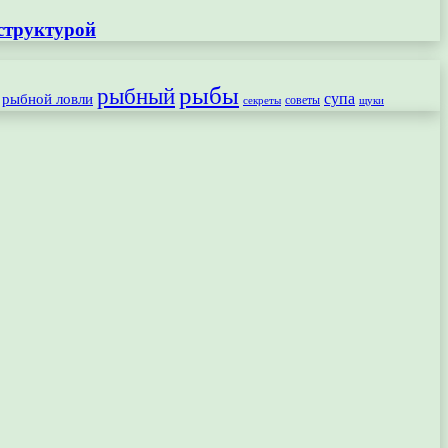
структурой
рыбы
рыбный
рыбной ловли
супа
секреты
советы
щуки