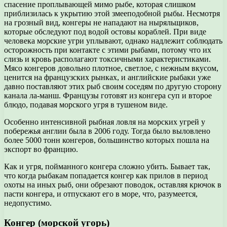
спасение проплывающей мимо рыбе, которая слишком
приблизилась к укрытию этой змееподобной рыбы. Несмотря
на грозный вид, конгеры не нападают на ныряльщиков,
которые обследуют под водой остовы кораблей. При виде
человека морские угри уплывают, однако надлежит соблюдать
осторожность при контакте с этими рыбами, потому что их
слизь и кровь располагают токсичными характеристиками.
Мясо конгеров довольно плотное, светлое, с нежным вкусом,
ценится на французских рынках, и английские рыбаки уже
давно поставляют этих рыб своим соседям по другую сторону
канала ла-манш. Французы готовят из конгера суп и второе
блюдо, подавая морского угря в тушеном виде.
Особенно интенсивной рыбная ловля на морских угрей у
побережья англии была в 2006 году. Тогда было выловлено
более 5000 тонн конгеров, большинство которых пошла на
экспорт во францию.
Как и угря, пойманного конгера сложно убить. Бывает так,
что когда рыбакам попадается конгер как прилов в период
охоты на иных рыб, они обрезают поводок, оставляя крючок в
пасти конгера, и отпускают его в море, что, разумеется,
недопустимо.
Конгер (морской угорь)