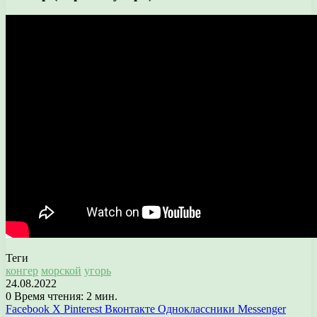
Теги
конгер
морской
угорь
24.08.2022
0
Время чтения: 2 мин.
Facebook
X
Pinterest
Вконтакте
Одноклассники
Messenger