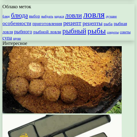
Облако меток
ловля
ловли
блюда
выбор
блюд
выбрать
лучшие
карася
рецепт
рецепты
особенности
приготовления
рыбная
рыба
рыбы
рыбный
рыбного
рыбной ловли
ловля
секреты
советы
супа
щуки
Интересное