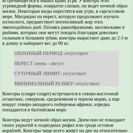
встречающегося в наших краях угря. У конгера тело
угревидной формы, покрытое слизью, он ведет ночной образ
жизни. Некоторые виды нерестятся как угри, в саргассовом
море. Миграции на нерест, которую продолжают изучать
ихтиологи, предшествует интенсивный жор этих
змееподобных рыб. Питаясь ракообразными, моллюсками и
рыбами, которых они могут поедать благодаря довольно
сильным и большим зубам, конгеры вырастают даже до 2-3 м
в длину и набирают вес до 90 кг.
ОХРАННЫЙ ПЕРИОД: отсутствует
НЕРЕСТ: июнь – август
СУТОЧНЫЙ ЛИМИТ: отсутствует
МИНИМАЛЬНЫЙ РАЗМЕР: отсутствует
Конгеры (conger conger) встречаются в северо-восточной
атлантике, северном, средиземном и черном морях, а еще
вокруг северо-западного побережья африки, изредка
попадаются в балтийском море.
Конгеры ведут ночной образ жизни. Днем они не покидают
своих укрытий в подводных рифах или среди остовов
кораблей. Конгеры чаще всего живут на дне на относительно