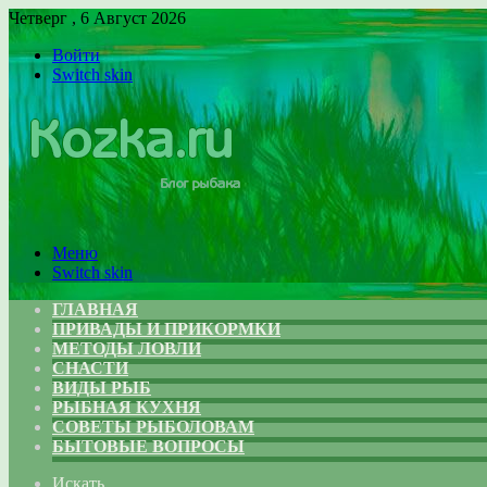
Четверг , 6 Август 2026
Войти
Switch skin
Меню
Switch skin
ГЛАВНАЯ
ПРИВАДЫ И ПРИКОРМКИ
МЕТОДЫ ЛОВЛИ
СНАСТИ
ВИДЫ РЫБ
РЫБНАЯ КУХНЯ
СОВЕТЫ РЫБОЛОВАМ
БЫТОВЫЕ ВОПРОСЫ
Искать