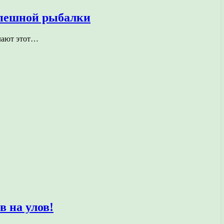
спешной рыбалки
елают этот…
 на улов!