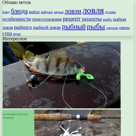
Облако меток
ловля
ловли
блюда
выбор
блюд
выбрать
лучшие
карася
рецепт
рецепты
особенности
приготовления
рыбная
рыба
рыбы
рыбный
рыбного
рыбной ловли
ловля
секреты
советы
супа
щуки
Интересное