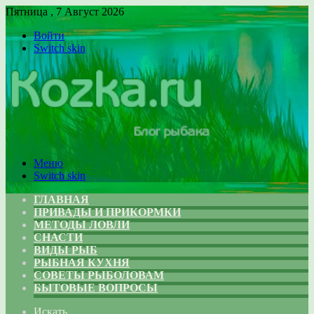
Пятница , 7 Август 2026
Войти
Switch skin
Меню
Switch skin
ГЛАВНАЯ
ПРИВАДЫ И ПРИКОРМКИ
МЕТОДЫ ЛОВЛИ
СНАСТИ
ВИДЫ РЫБ
РЫБНАЯ КУХНЯ
СОВЕТЫ РЫБОЛОВАМ
БЫТОВЫЕ ВОПРОСЫ
Искать