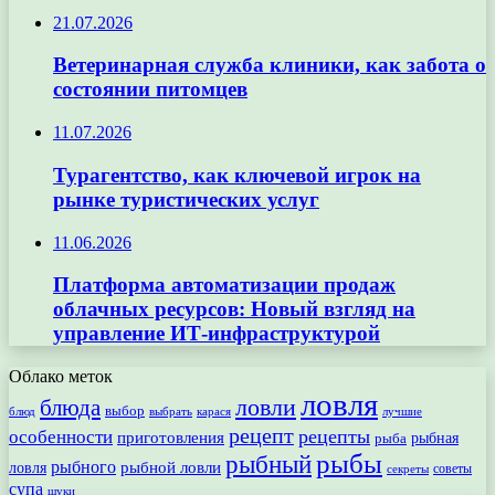
21.07.2026
Ветеринарная служба клиники, как забота о
состоянии питомцев
11.07.2026
Турагентство, как ключевой игрок на
рынке туристических услуг
11.06.2026
Платформа автоматизации продаж
облачных ресурсов: Новый взгляд на
управление ИТ-инфраструктурой
Облако меток
ловля
ловли
блюда
выбор
блюд
выбрать
лучшие
карася
рецепт
рецепты
особенности
приготовления
рыбная
рыба
рыбы
рыбный
рыбного
рыбной ловли
ловля
секреты
советы
супа
щуки