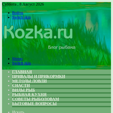
Суббота , 8 Август 2026
Войти
Switch skin
Меню
Switch skin
ГЛАВНАЯ
ПРИВАДЫ И ПРИКОРМКИ
МЕТОДЫ ЛОВЛИ
СНАСТИ
ВИДЫ РЫБ
РЫБНАЯ КУХНЯ
СОВЕТЫ РЫБОЛОВАМ
БЫТОВЫЕ ВОПРОСЫ
Искать