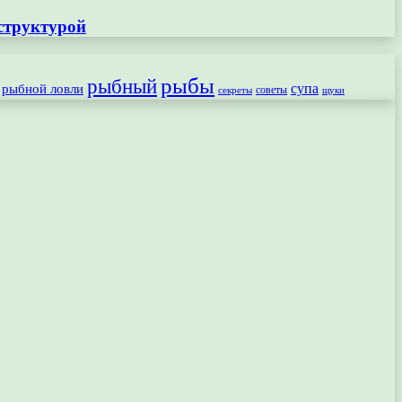
структурой
рыбы
рыбный
рыбной ловли
супа
секреты
советы
щуки