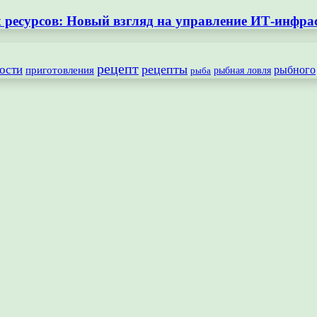
ресурсов: Новый взгляд на управление ИТ-инфра
рецепт
рецепты
ости
рыбного
приготовления
рыбная ловля
рыба