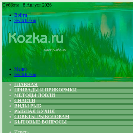
Суббота , 8 Август 2026
Войти
Switch skin
Меню
Switch skin
ГЛАВНАЯ
ПРИВАДЫ И ПРИКОРМКИ
МЕТОДЫ ЛОВЛИ
СНАСТИ
ВИДЫ РЫБ
РЫБНАЯ КУХНЯ
СОВЕТЫ РЫБОЛОВАМ
БЫТОВЫЕ ВОПРОСЫ
Искать