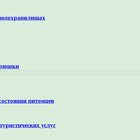
 водохранилищах
корюшки
 состоянии питомцев
туристических услуг