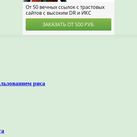
ользованием риса
га