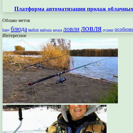
Платформа автоматизации продаж облачных 
Облако меток
ловля
ловли
блюда
особенн
выбор
блюд
выбрать
лучшие
карася
Интересное