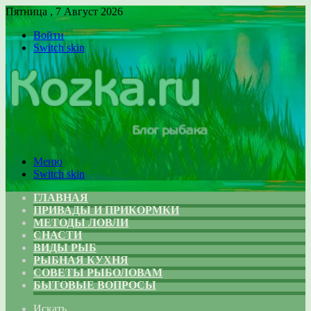
Пятница , 7 Август 2026
Войти
Switch skin
Меню
Switch skin
ГЛАВНАЯ
ПРИВАДЫ И ПРИКОРМКИ
МЕТОДЫ ЛОВЛИ
СНАСТИ
ВИДЫ РЫБ
РЫБНАЯ КУХНЯ
СОВЕТЫ РЫБОЛОВАМ
БЫТОВЫЕ ВОПРОСЫ
Искать