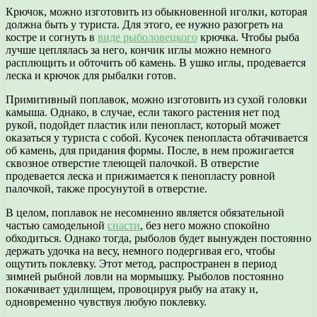
Крючок, можно изготовить из обыкновенной иголки, которая
должна быть у туриста. Для этого, ее нужно разогреть на
костре и согнуть в
виде рыболовецкого
крючка. Чтобы рыба
лучше цеплялась за него, кончик иглы можно немного
расплющить и обточить об камень. В ушко иглы, продевается
леска и крючок для рыбалки готов.
Примитивный поплавок, можно изготовить из сухой головки
камыша. Однако, в случае, если такого растения нет под
рукой, подойдет пластик или пенопласт, который может
оказаться у туриста с собой. Кусочек пенопласта обтачивается
об камень, для придания формы. После, в нем прожигается
сквозное отверстие тлеющей палочкой. В отверстие
продевается леска и прижимается к пенопласту ровной
палочкой, также просунутой в отверстие.
В целом, поплавок не несомненно является обязательной
частью самодельной
снасти
, без него можно спокойно
обходиться. Однако тогда, рыболов будет вынужден постоянно
держать удочка на весу, немного подергивая его, чтобы
ощутить поклевку. Этот метод, распространен в период
зимней рыбной ловли на мормышку. Рыболов постоянно
покачивает удилищем, провоцируя рыбу на атаку и,
одновременно чувствуя любую поклевку.