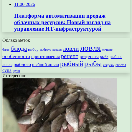
11.06.2026
Платформа автоматизации продаж
облачных ресурсов: Новый взгляд на
управление ИТ-инфраструктурой
Облако меток
ловля
ловли
блюда
выбор
блюд
выбрать
лучшие
карася
рецепт
рецепты
особенности
приготовления
рыбная
рыба
рыбы
рыбный
рыбного
рыбной ловли
ловля
секреты
советы
супа
щуки
Интересное