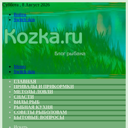
Суббота , 8 Август 2026
Войти
Switch skin
Меню
Switch skin
ГЛАВНАЯ
ПРИВАДЫ И ПРИКОРМКИ
МЕТОДЫ ЛОВЛИ
СНАСТИ
ВИДЫ РЫБ
РЫБНАЯ КУХНЯ
СОВЕТЫ РЫБОЛОВАМ
БЫТОВЫЕ ВОПРОСЫ
Искать