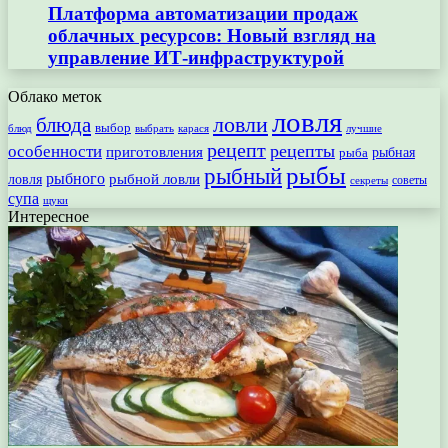
Платформа автоматизации продаж
облачных ресурсов: Новый взгляд на
управление ИТ-инфраструктурой
Облако меток
ловля
ловли
блюда
выбор
блюд
выбрать
лучшие
карася
рецепт
рецепты
особенности
приготовления
рыбная
рыба
рыбы
рыбный
рыбного
рыбной ловли
ловля
секреты
советы
супа
щуки
Интересное