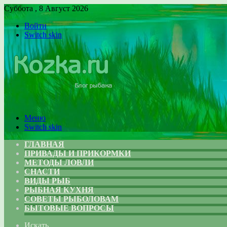
Суббота , 8 Август 2026
Войти
Switch skin
Меню
Switch skin
ГЛАВНАЯ
ПРИВАДЫ И ПРИКОРМКИ
МЕТОДЫ ЛОВЛИ
СНАСТИ
ВИДЫ РЫБ
РЫБНАЯ КУХНЯ
СОВЕТЫ РЫБОЛОВАМ
БЫТОВЫЕ ВОПРОСЫ
Искать